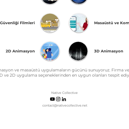
 Güvenliği Filmleri
Masaüstü ve Kom
2D Animasyon
3D Animasyon
nimasyon ve masaüstü uygulamaların gücünü sunuyoruz. Firma ve
 3D ve 2D uygulama seçeneklerinden en uygun olanları tespit ediy
Native Collective
contact@nativecollective.net