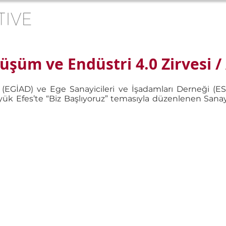
şüm ve Endüstri 4.0 Zirvesi / 
EGİAD) ve Ege Sanayicileri ve İşadamları Derneği (ESİA
k Efes’te “Biz Başlıyoruz” temasıyla düzenlenen San