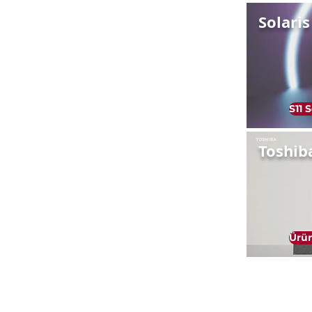
Solaris
S11 
Toshib
Ürün