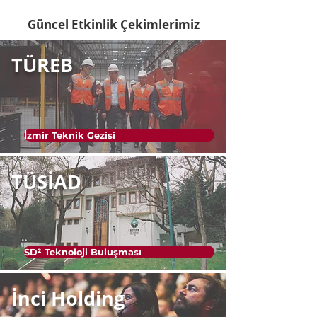
Güncel Etkinlik Çekimlerimiz
TÜREB
İzmir Teknik Gezisi
TÜSİAD
SD² Teknoloji Buluşması
İnci Holding