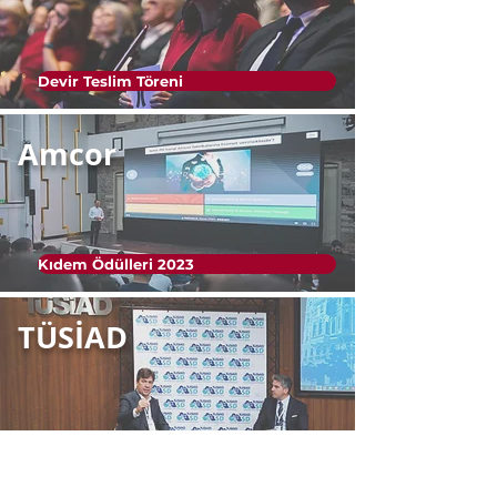
Devir Teslim Töreni
Amcor
Kıdem Ödülleri 2023
TÜSİAD
SD² Teknoloji Buluşması