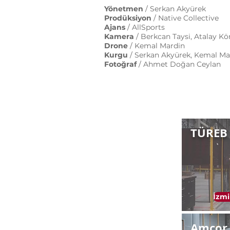
Yönetmen
/ Serkan Akyürek
Prodüksiyon
/ Native Collective
Ajans
/ AllSports
Kamera
/ Berkcan Taysi, Atalay Kö
Drone
/ Kemal Mardin
Kurgu
/ Serkan Akyürek, Kemal Ma
Fotoğraf
/ Ahmet Doğan Ceylan
TÜREB
İzmi
Amcor