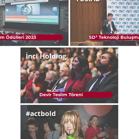
m Ödülleri 2023
SD² Teknoloji Buluşm
İnci Holding
Devir Teslim Töreni
#actbold