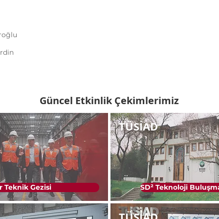
roğlu
rdin
Güncel Etkinlik Çekimlerimiz
TÜSİAD
r Teknik Gezisi
SD² Teknoloji Buluşm
TÜSİAD