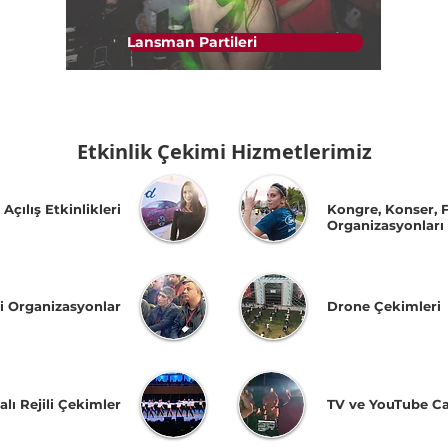
Lansman Partileri
Etkinlik Çekimi Hizmetlerimiz
çılış Etkinlikleri
Kongre, Konser, F
Organizasyonları
i Organizasyonlar
Drone Çekimleri
lı Rejili Çekimler
TV ve YouTube Can