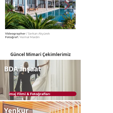
Videographer
/ Serkan Akyürek
Fotoğraf
/ Kemal Mardin
Güncel Mimari Çekimlerimiz
BDA İnşaat
İmaj Filmi & Fotoğrafları
Yenkur