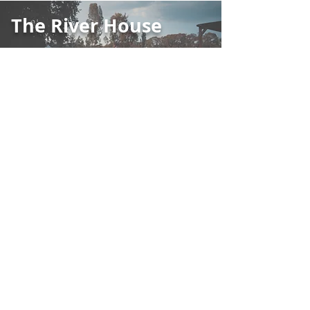
The River House
Tanıtım Filmi ve Fotoğrafları
Ormen Tatil Sitesi
Satılık Gayrimenkul
Native Collective
contact@nativecollective.net