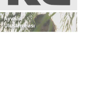
Ayvalık
Uluslararası
Film
Festivali'ndey
dik
Native Collective
contact@nativecollective.net