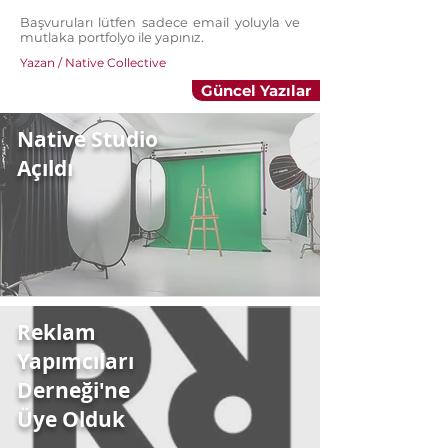
Başvuruları lütfen sadece email yoluyla ve
mutlaka portfolyo ile yapınız.
Yazan / Native Collective
Güncel Yazılar
Native Studio
Açıldı
Reklam
Yapımcıları
Derneği'ne
Üye Olduk