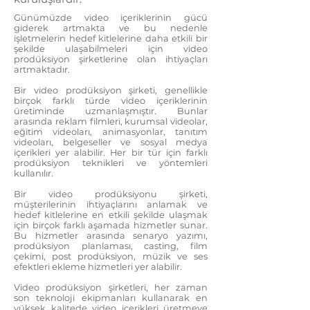
Günümüzde video içeriklerinin gücü
giderek artmakta ve bu nedenle
işletmelerin hedef kitlelerine daha etkili bir
şekilde ulaşabilmeleri için video
prodüksiyon şirketlerine olan ihtiyaçları
artmaktadır.
Bir video prodüksiyon şirketi, genellikle
birçok farklı türde video içeriklerinin
üretiminde uzmanlaşmıştır. Bunlar
arasında reklam filmleri, kurumsal videolar,
eğitim videoları, animasyonlar, tanıtım
videoları, belgeseller ve sosyal medya
içerikleri yer alabilir. Her bir tür için farklı
prodüksiyon teknikleri ve yöntemleri
kullanılır.
Bir video prodüksiyonu şirketi,
müşterilerinin ihtiyaçlarını anlamak ve
hedef kitlelerine en etkili şekilde ulaşmak
için birçok farklı aşamada hizmetler sunar.
Bu hizmetler arasında senaryo yazımı,
prodüksiyon planlaması, casting, film
çekimi, post prodüksiyon, müzik ve ses
efektleri ekleme hizmetleri yer alabilir.
Video prodüksiyon şirketleri, her zaman
son teknoloji ekipmanları kullanarak en
yüksek kalitede video içerikleri üretmeye