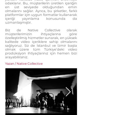
odaklanır. Bu, müşterilerin üretilen içeriğin
en üst seviyede olduğundan emin
olmalarını sağlar. Ayrıca, bu şirketler, farklı
platformlar için uygun formatlar kullanarak
içeriği yayınlama konusunda da
uzmanlaşmıştır.
Biz de Native Collective olarak
müşterilerimizin ihtiyaçlarına göre
özelleştirilmiş hizmetler sunarak, en yüksek
kalitede video içeriklere sahip olmalarını
sağlıyoruz. Siz de İstanbul ve İzmir başta
olmak üzere tüm Türkiye’deki video
prodüksiyon ihtiyaçlarınız için hemen bizi
arayabilirsiniz.
Yazan / Native Collective