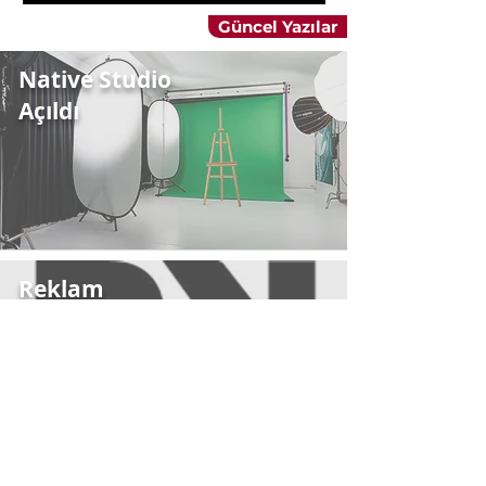
Güncel Yazılar
Native Studio
Açıldı
Reklam
Yapımcıları
Derneği'ne
Üye Olduk